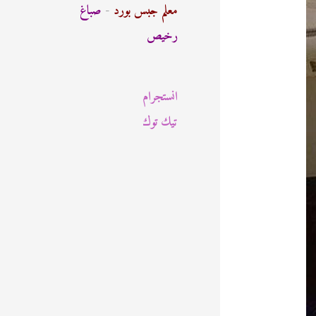
ث
معلم جبس بورد
-
صباغ
ع
رخيص
ن
:
انستجرام
تيك توك