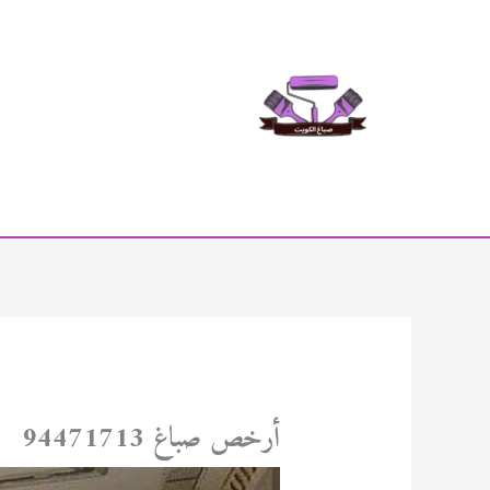
خطي
لى
لمحتوى
أرخص صباغ 94471713