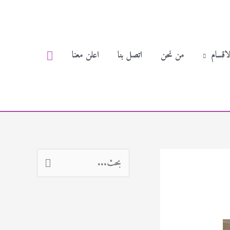
البحث
لاقسام
من نحن
اتصل بنا
اعلن معنا
ا
ل
ب
ح