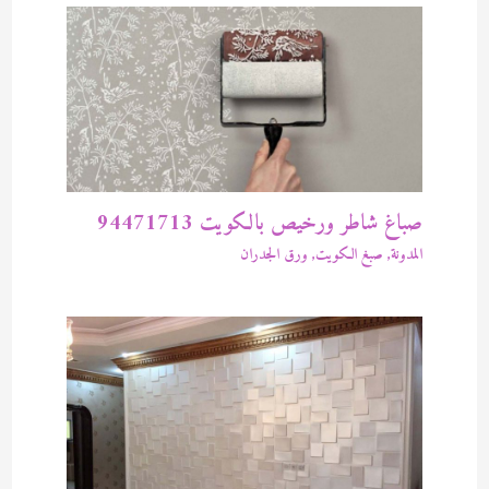
صباغ شاطر ورخيص بالكويت 94471713
المدونة
,
صبغ الكويت
,
ورق الجدران