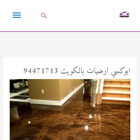
خطي
القائمة
لى
البحث
لمحتوى
الرئيسية
ابوكسي ارضيات بالكويت 94471713