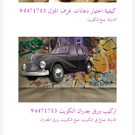
كيفية اختيار دهانات غرف المنزل 94471713
المدونة
,
صبغ الكويت
تركيب ورق جدران الكويت 94471713
المدونة
,
صباغ في الكويت
,
صبغ الكويت
,
ورق الجدران