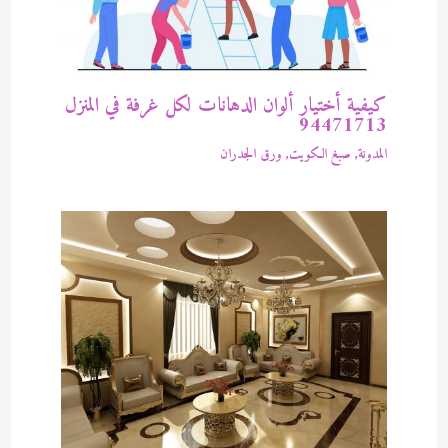
كيفية أختيار ألوان الدهانات لكل غرفة في المنزل
94471713
المدونة
,
صبغ الكويت
,
ورق الجدران