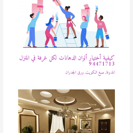
كيفية أختيار ألوان الدهانات لكل غرفة في المنزل
94471713
المدونة
,
صبغ الكويت
,
ورق الجدران