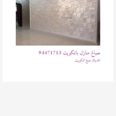
صباغ منازل بالكويت 94471713
المدونة
,
صبغ الكويت