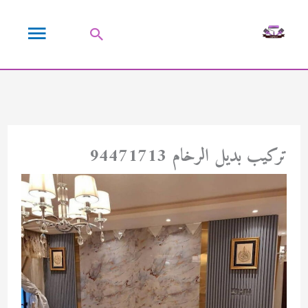
خطي
القائمة
لى
البحث
لمحتوى
الرئيسية
تركيب بديل الرخام 94471713