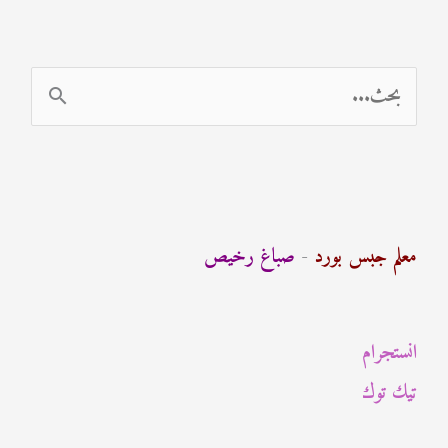
ا
ل
ب
ح
ث
معلم جبس بورد
-
صباغ رخيص
ع
ن
انستجرام
:
تيك توك