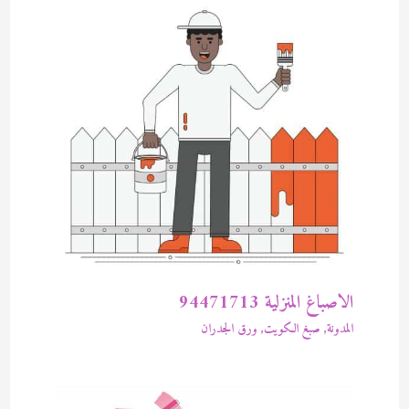
الاصباغ المنزلية 94471713
المدونة
,
صبغ الكويت
,
ورق الجدران