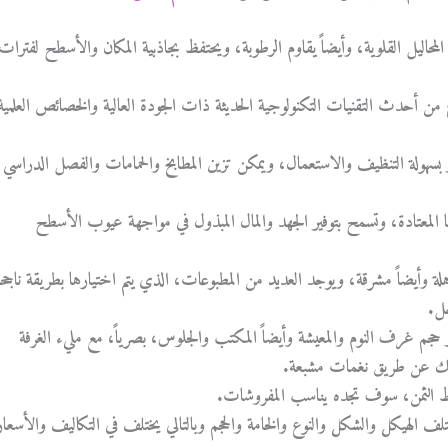
اليل القلوية، وأيضاً يقاوم الرطوبة، ويحتفظ بجاذبية المكان والأسطح لفترات
 أحدث التقنيات التكنولوجية الحديثة ذات الجودة العالية والخصائص العلمية
ز بسهولة التنظيف والاستعمال، ويمكن تزين المطابخ والحمامات والفصل الدراسي
ا المعتادة، وتسمح بتوفير الجهد والمال المبذول في مواجهة عيوب الأسطح
 وأيضاً مشرقة، ويوجد العديد من المطبوعات، الذي يتم اختيارها بطريقة ناجح
ل.
جم غرف النوم والمعيشة وأيضاً المكتب والجلوس، بصرياً، مع مليء الغرفة
وذلك عن طريق نغمات مشبعة.
ظ الثمن، سوف تجده يناسب المفروشات.
لف الهيكل والشكل والنوع والخامة والحجم وبالتالي يختلف في التكاليف والأسعار