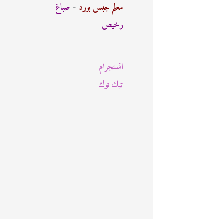
ث
معلم جبس بورد
-
صباغ
ع
رخيص
ن
:
انستجرام
تيك توك