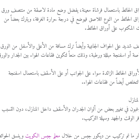
راق الحائط باستعمال فرشاة معينة، يفضل وضع مادة لاصقة من منتصف ورق
اق الحائط من النوع اللاصق فيوضع في درجة حرارة الغرفة، ويترك بعضاً من
ت المكتوب على أوراق الحائط.
شديد على الحواف الجانبية وأيضاً ترك مسافة من الأعلى والأسفل من الورق،
 أو اسفنجة مبللة ورطبة، وذلك منعاً لتكوين فقاعات الهواء بين الجدار والور
راق الحائط الزائدة سواء على الجوانب أو على الأسقف باستعمال اسفنجة
التخلص أيضاً من فقاعات الهواء.
منازل
يرغبون في تغيير بعض من ألوان الجدران والأسقف داخل المنازل، دون التسبب 
 الوقت والجهد وسهلة التركيب.
هار ما تم تركيب من ديكور جبس من خلال
معلم جبس الكويت
وينسق الحوائ