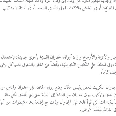
 وتجديد ديكور المنزل من وقت إلى وقت آخر، وذلك لمتابعة أحدث الصيحا
 المطابخ، أو في العفش والاثاث المنزلي، أو في السجاد أو فى الستائر، وتركيب
ار والأتربة والأوساخ وإزالة أوراق الجدران القديمة بأخرى جديدة، باستعمال
ق الحائط علي المكابس الكهربائية، وأيضاً ملئ الحفر والشقوق بالسياكل وهي
ف تماماً.
دران الكويت للعمل يقيس مكان وضع ورق الحائط على الجدران وقياس من
ن لصق وتركيب ورق جدران من البداية إلى النهاية حتى يتم اللصق بكل دقة
ً للقياسات التي تم أخذها على الجدران وذلك مع إضافة بعد سنتيمترات من أعلى
الحائط باتجاه الأرض.