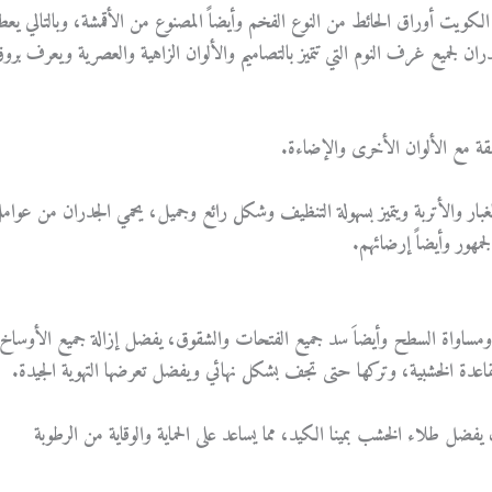
ويت أوراق الحائط من النوع الفخم وأيضاً المصنوع من الأقمشة، وبالتالي يع
دران لجميع غرف النوم التي تتميز بالتصاميم والألوان الزاهية والعصرية ويعرف برو
سقة مع الألوان الأخرى والإضاءة.
بار والأتربة ويتميز بسهولة التنظيف وشكل رائع وجميل، يحمي الجدران من عوام
مهور وأيضاً إرضائهم.
مساواة السطح وأيضاَ سد جميع الفتحات والشقوق، يفضل إزالة جميع الأوساخ
القاعدة الخشبية، وتركها حتى تجف بشكل نهائي ويفضل تعرضها التهوية الجيدة.
 طلاء الخشب بمينا الكيد، مما يساعد على الحماية والوقاية من الرطوبة