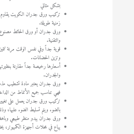
بشكل مثالي
تركيب ورق جدران الكويت يقاوم المح
زمنية طويلة.
ورق جدران أو ورق الحائط مصنوع من
والتقنية.
قوية جداً وفي نفس الوقت مرنة تتمي
وتزين الحضانات.
أسعارها رخيصة جداً مقارنة بنظيرته
والجدران.
ورق جدران يعتبر مادة تشطيب مذهلة
فهي تناسب جميع الأنماط من الداخ
تركيب ورق جدران يعمل على تغيير ح
بالضوء ويتم تسليط الضوء عليها، 
ورق جدران يبدو منظر طبيعي وباه
يباع في محلات أجهزة الكمبيوتر، يخت