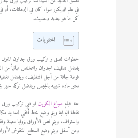
تعشق العديد من السيدات تركيب ورق جدران
في عالم الديكور سواء كان في الدهانات، أو في
كل ما هو جديد وحديث.
المحتويات
خطوات لصق و تركيب ورق جدارن المنزل
يفضل تنظيف الجدران والتخلص نهائياً من الغب
فوطة جافة من أجل التنظيف، ويفضل تغطية ور
تعتبر ماده شبيهه بالجبس ويفضل تركه حتى يج
عند قيام
صباغ الكويت
او فني تركيب ورق ج
نقطة البداية ويتم وضع خط أفقي لتحديد مكا
واحتراف، ويتم قص الأوراق بزوايا معينة وفقا
ومن أسفل ويتم وضع السطح المنقوش لأوراق 