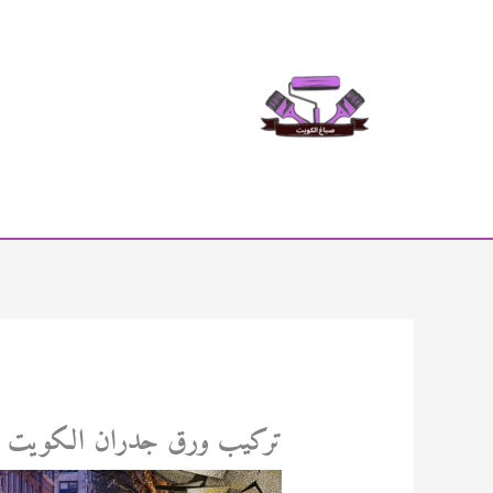
خطي
لى
لمحتوى
تركيب ورق جدران الكويت 94471713