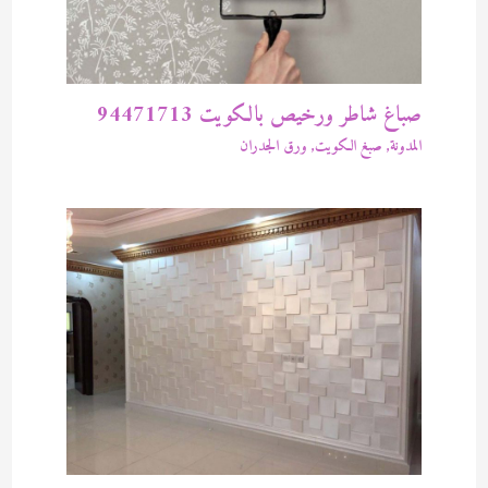
صباغ شاطر ورخيص بالكويت 94471713
المدونة
,
صبغ الكويت
,
ورق الجدران