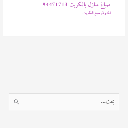
صباغ منازل بالكويت 94471713
المدونة
,
صبغ الكويت
ا
ل
ب