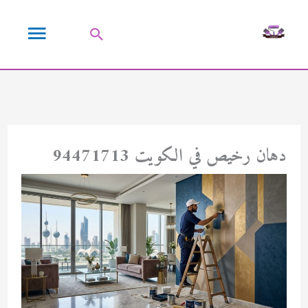
خطي
القائمة
لى
البحث
لمحتوى
الرئيسية
دهان رخيص في الكويت 94471713