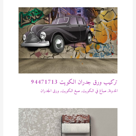
تركيب ورق جدران الكويت 94471713
المدونة
,
صباغ في الكويت
,
صبغ الكويت
,
ورق الجدران