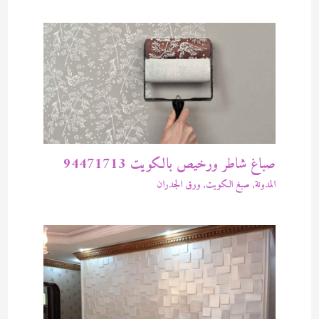
صباغ شاطر ورخيص بالكويت 94471713
المدونة
,
صبغ الكويت
,
ورق الجدران