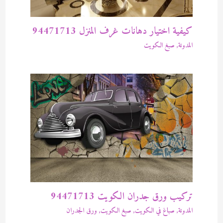
كيفية اختيار دهانات غرف المنزل 94471713
المدونة
,
صبغ الكويت
تركيب ورق جدران الكويت 94471713
المدونة
,
صباغ في الكويت
,
صبغ الكويت
,
ورق الجدران