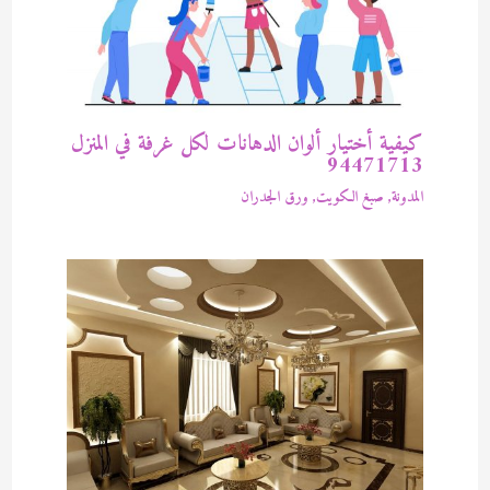
كيفية أختيار ألوان الدهانات لكل غرفة في المنزل
94471713
المدونة
,
صبغ الكويت
,
ورق الجدران