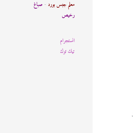
ث
معلم جبس بورد
-
صباغ
ع
رخيص
ن
:
انستجرام
تيك توك