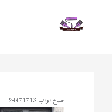
خطي
لى
لمحتوى
صباغ ابواب 94471713