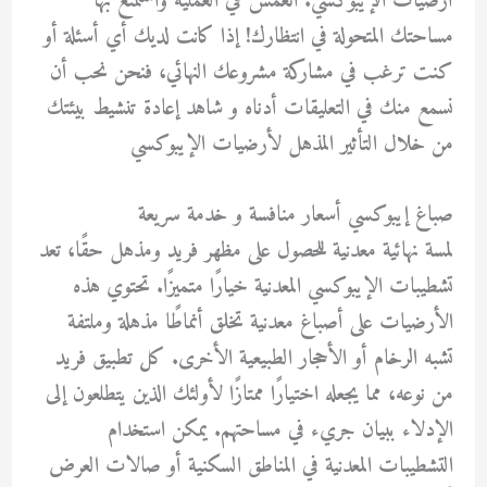
أرضيات الإيبوكسي. انغمس في العملية واستمتع بها
مساحتك المتحولة في انتظارك! إذا كانت لديك أي أسئلة أو
كنت ترغب في مشاركة مشروعك النهائي، فنحن نحب أن
نسمع منك في التعليقات أدناه و شاهد إعادة تنشيط بيئتك
من خلال التأثير المذهل لأرضيات الإيبوكسي
صباغ إيبوكسي أسعار منافسة و خدمة سريعة
لمسة نهائية معدنية للحصول على مظهر فريد ومذهل حقًا، تعد
تشطيبات الإيبوكسي المعدنية خيارًا متميزًا. تحتوي هذه
الأرضيات على أصباغ معدنية تخلق أنماطًا مذهلة وملتفة
تشبه الرخام أو الأحجار الطبيعية الأخرى. كل تطبيق فريد
من نوعه، مما يجعله اختيارًا ممتازًا لأولئك الذين يتطلعون إلى
الإدلاء ببيان جريء في مساحتهم. يمكن استخدام
التشطيبات المعدنية في المناطق السكنية أو صالات العرض