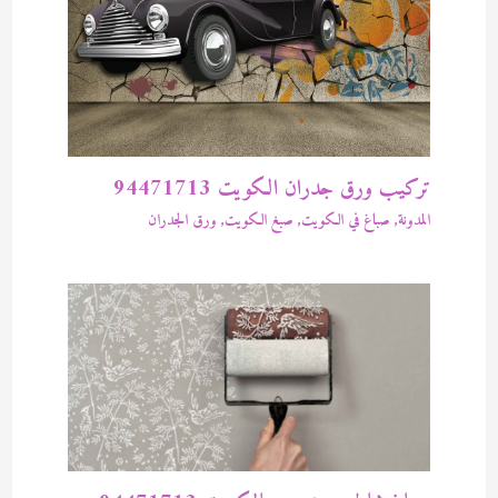
تركيب ورق جدران الكويت 94471713
المدونة
,
صباغ في الكويت
,
صبغ الكويت
,
ورق الجدران