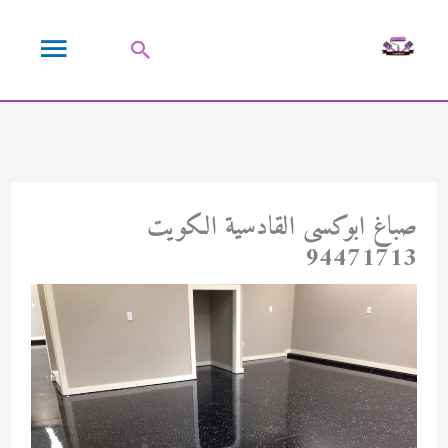
خطي
القائمة
لى
البحث
لمحتوى
الرئيسية
صباغ ابوكسى القادسية الكويت
94471713