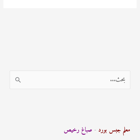
ا
ل
ب
ح
ث
معلم جبس بورد
-
صباغ رخيص
ع