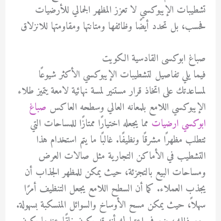
تشطيبات الإيبوكسي لا تعزز المظهر الجمالي للأرضيات
فحسب، بل تحدد أيضًا وظائفها ومتانتها ومقاومتها للانزلاق
صباغ ابوكسى القادسية الكويت
فيما يلي تفاصيل لتشطيبات الإيبوكسي الأكثر شيوعًا
لمساعدتك على اتخاذ قرار مستنير لمسة نهائية لامعة يتميز طلاء
الإيبوكسي اللامع بلمعانه العالي وسطحه العاكس
صباغ
ابوكسي ارضيات
مما يجعله اختيارًا ممتازًا للمساحات التي
تتطلب مظهرًا مشرقًا ونظيفًا. غالبًا ما يتم استخدام هذا
التشطيب في الأماكن التجارية مثل صالات العرض
ومساحات البيع بالتجزئة، حيث يمكن للمظهر الجذاب أن
يجذب العملاء. كما أن السطح اللامع يجعل التنظيف أمرًا
سهلاً، حيث يمكن مسح الأوساخ والسوائل المنسكبة بسهولة.