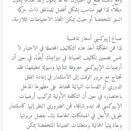
ومع ذلك، ضع في اعتبارك أنه قد يكون زلقًا عندما يكون
مبللاً، لذا فهو مناسب بشكل أفضل للمناطق ذات حركة
السير المنخفضة أو حيث يمكن اتخاذ الاحتياطات اللازمة.
صباغ إيبوكسي أسعار تنافسية
لذا فمن الحكمة أخذ هذه التكاليف المحتملة في الاعتبار لا
تنس تضمين تكاليف الصيانة في ميزانيتك أيضًا. في حين أن
أرضيات الإيبوكسي معروفة بمتانتها وسهولة تنظيفها، فقد
تحتاج مع مرور الوقت إلى الاستثمار في إعادة الغلق
الدوري أو اللمسات النهائية للحفاظ على مظهرها المذهل
باختصار، في حين أن التكلفة الأولية لتركيب أرضيات
الإيبوكسي قد تبدو شاقة، فمن الضروري النظر إليها كاستثمار
طويل الأجل في الممتلكات الخاصة بك. بفضل مرونتها
وجاذبيتها الجمالية ومتطلبات الصيانة المنخفضة يمكن