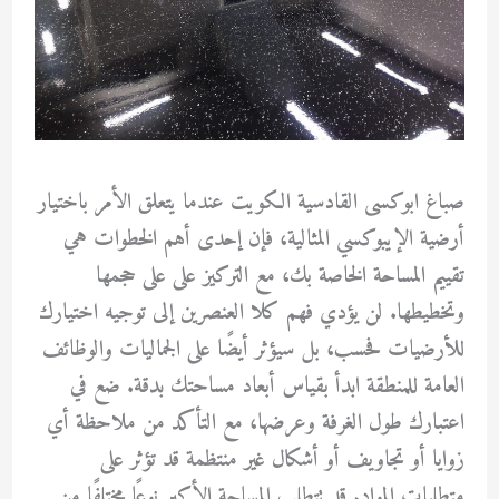
صباغ ابوكسى القادسية الكويت عندما يتعلق الأمر باختيار
أرضية الإيبوكسي المثالية، فإن إحدى أهم الخطوات هي
تقييم المساحة الخاصة بك، مع التركيز على على حجمها
وتخطيطها. لن يؤدي فهم كلا العنصرين إلى توجيه اختيارك
للأرضيات فحسب، بل سيؤثر أيضًا على الجماليات والوظائف
العامة للمنطقة ابدأ بقياس أبعاد مساحتك بدقة. ضع في
اعتبارك طول الغرفة وعرضها، مع التأكد من ملاحظة أي
زوايا أو تجاويف أو أشكال غير منتظمة قد تؤثر على
متطلبات المواد. قد تتطلب المساحة الأكبر نوعًا مختلفًا من