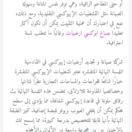
أو حتى المطاعم الراقية، وهي توفر نفس المتانة وسهولة
الصيانة مثل التشطيبات الإيبوكسي التقليدية. ومع ذلك،
ضع في اعتبارك أن عملية التثبيت يمكن أن تكون أكثر
تعقيدًا
صباغ ابوكسي ارضيات
وغالبًا ما تتطلب لمسة
احترافية.
شركة صيانة و تجديد أرضيات إيبوكسي في القادسية
اللمسة النهائية المتقشره تعتبر تشطيبات الإيبوكسي المتقشرة
خيارًا شائعًا للجراجات والمساحات التجارية نظرًا لمتانتها
وخصائصها المقاومة للانزلاق. تتضمن هذه اللمسة النهائية بث
رقائق ملونة في قاعدة إيبوكسي شفافة، مما يؤدي إلى سطح
محكم يمكن أن يخفي العيوب ويوفر قبضة إضافية. تتميز الطبقة
النهائية بأنها قابلة للتخصيص بدرجة كبيرة، مما يسمح لك
بالاختيار من بين مجموعة واسعة من الألوان والأحجام