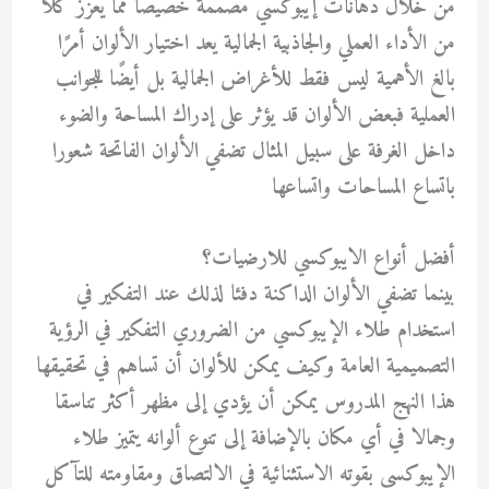
من خلال دهانات إيبوكسي مصممة خصيصًا مما يعزز كلا
من الأداء العملي والجاذبية الجمالية يعد اختيار الألوان أمرًا
بالغ الأهمية ليس فقط للأغراض الجمالية بل أيضًا للجوانب
العملية فبعض الألوان قد يؤثر على إدراك المساحة والضوء
داخل الغرفة على سبيل المثال تضفي الألوان الفاتحة شعورا
باتساع المساحات واتساعها
أفضل أنواع الايبوكسي للارضيات؟
بينما تضفي الألوان الداكنة دفئا لذلك عند التفكير في
استخدام طلاء الإيبوكسي من الضروري التفكير في الرؤية
التصميمية العامة وكيف يمكن للألوان أن تساهم في تحقيقها
هذا النهج المدروس يمكن أن يؤدي إلى مظهر أكثر تناسقا
وجمالا في أي مكان بالإضافة إلى تنوع ألوانه يتميز طلاء
الإيبوكسي بقوته الاستثنائية في الالتصاق ومقاومته للتآكل