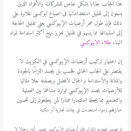
هذا الجانب جذابا بشكل خاص للشركات والأفراد الذين
يسعون إلى تقليل استخداماتها فى اصباغ ابوكسى علاوة على
ذلك فإن طول عمر أرضيات الإيبوكسي يعني تقليل الحاجة
إلى استبدالها مما يسهم في تقليل تعزيز نهج أكثر استدامة لمواد
البناء
طلاء الايبوكسي
إن اختيار تركيب أرضيات الإيبوكسي في الكويت لا
يقتصر على الجانب الجمالي فحسب بل يجسد التزامًا بالجودة
والمتانة والاستدامة و الجمال لافضل وبصفته حلا مثاليا
للأرضيات يجسد الإيبوكسي توازنا متناغما بين العملية
والتصميم مما يجعله استثمارا ممتازا لمن يتطلعون إلى تحسين
منازلهم
وسواء استخدمت في بيئات تجارية أو سكنية
او تصميم لتجديد المنازل فإن أرضيات الإيبوكسي تضمن أداء وجمالا لا