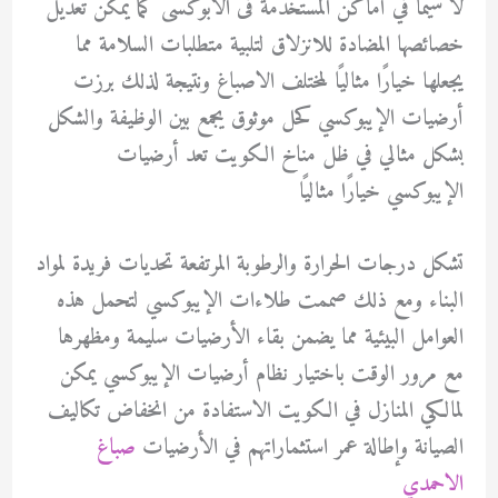
لا سيما في أماكن المستخدمة فى الابوكسى كما يمكن تعديل
خصائصها المضادة للانزلاق لتلبية متطلبات السلامة مما
يجعلها خيارًا مثاليًا لمختلف الاصباغ ونتيجة لذلك برزت
أرضيات الإيبوكسي كحل موثوق يجمع بين الوظيفة والشكل
بشكل مثالي في ظل مناخ الكويت تعد أرضيات
الإيبوكسي خيارًا مثاليًا
تشكل درجات الحرارة والرطوبة المرتفعة تحديات فريدة لمواد
البناء ومع ذلك صممت طلاءات الإيبوكسي لتحمل هذه
العوامل البيئية مما يضمن بقاء الأرضيات سليمة ومظهرها
مع مرور الوقت باختيار نظام أرضيات الإيبوكسي يمكن
لمالكي المنازل في الكويت الاستفادة من انخفاض تكاليف
الصيانة وإطالة عمر استثماراتهم في الأرضيات
صباغ
الاحمدي