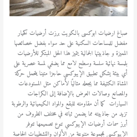
صباغ ارضيات ابوكسى بالكويت برزت أرضيات كخيار
مفضل للمساحات السكنية على حد سواء بفضل خصائصها
المميزة و جاذبيتها الجمالية يتميز هذا الحل المبتكر للأرضيات
بلمسة نهائية سلسة وسطح لامع مما يضفي لمسة عصرية على
أي بيئة يشكل تطبيق الإيبوكسي حاجزا متينا يتحمل حركة
المشاة الكثيفة مما يجعله مثاليًا لأماكن مثل المستودعات
والمصانع وصالات العرض بالإضافة إلى الكراجات
السيارات كما أن مقاومته للبقع والمواد الكيميائية والرطوبة
تزيد من جاذبيته مما يضمن ثباته في مختلف الظروف من
أبرز سمات أرضيات الإيبوكسي تنوع تصميمها تتوفر
الإيبوكسي بمجموعة متنوعة من الألوان والتشطيبات الخاصة