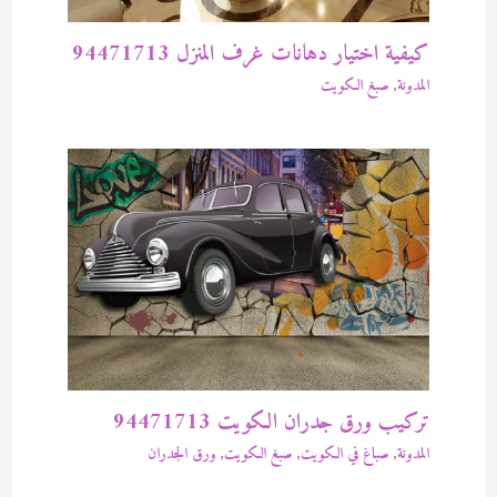
كيفية اختيار دهانات غرف المنزل 94471713
المدونة
,
صبغ الكويت
تركيب ورق جدران الكويت 94471713
المدونة
,
صباغ في الكويت
,
صبغ الكويت
,
ورق الجدران