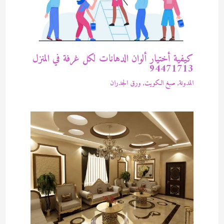
كيفية أختيار ألوان الدهانات لكل غرفة في المنزل
94471713
المدونة
,
صبغ الكويت
,
ورق الجدران