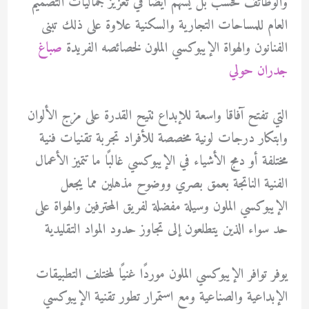
والوظائف فحسب بل يسهم أيضا في تعزيز جماليات التصميم
العام للمساحات التجارية والسكنية علاوة على ذلك تبنى
الفنانون والهواة الإيبوكسي الملون لخصائصه الفريدة
صباغ
جدران حولي
التي تفتح آفاقا واسعة للإبداع تتيح القدرة على مزج الألوان
وابتكار درجات لونية مخصصة للأفراد تجربة تقنيات فنية
مختلفة أو دمج الأشياء في الإيبوكسي غالبًا ما تتميز الأعمال
الفنية الناتجة بعمق بصري ووضوح مذهلين مما يجعل
الإيبوكسي الملون وسيلة مفضلة لفريق المحترفين والهواة على
حد سواء الذين يتطلعون إلى تجاوز حدود المواد التقليدية
يوفر توافر الإيبوكسي الملون موردًا غنيًا لمختلف التطبيقات
الإبداعية والصناعية ومع استمرار تطور تقنية الإيبوكسي