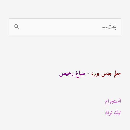
ا
ل
ب
ح
ث
معلم جبس بورد
-
صباغ رخيص
ع
ن
انستجرام
:
تيك توك