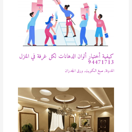
كيفية أختيار ألوان الدهانات لكل غرفة في المنزل
94471713
المدونة
,
صبغ الكويت
,
ورق الجدران