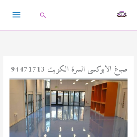
خطي
القائمة
لى
البحث
لمحتوى
الرئيسية
صباغ الابوكسى السرة الكويت 94471713