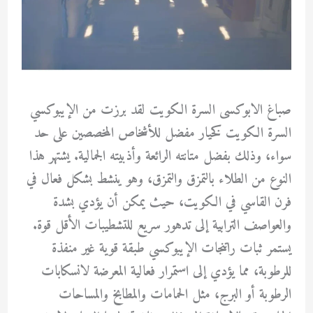
صباغ الابوكسى السرة الكويت لقد برزت من الإيبوكسي
السرة الكويت كخيار مفضل للأشخاص المخصصين على حد
سواء، وذلك بفضل متانته الرائعة وأذبيته الجمالية. يشتهر هذا
النوع من الطلاء بالتمزق والتمزق، وهو ينشط بشكل فعال في
فرن القاسي في الكويت، حيث يمكن أن يؤدي بشدة
والعواصف الترابية إلى تدهور سريع للتشطيبات الأقل قوة.
يستمر ثبات راتنجات الإيبوكسي طبقة قوية غير منفذة
للرطوبة، مما يؤدي إلى استمرار فعالية المعرضة لانسكابات
الرطوبة أو البرج، مثل الحمامات والمطابخ والمساحات