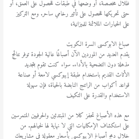
ظلال مخصصة، أو وضعها في طبقات للحصول على العمق، أو
حتى تحريكها للحصول على تأثير رخامي ساحر. ومع التركيز
على الخيارات الملائمة للميزانية،
صباغ الابوكسى السرة الكويت
يقدم العديد من الموردين الآن أصباغًا عالية الجودة توفر نتائج
مذهلة دون التضحية بالأداء. سواء كنت تقوم بتجديد
الأثاث القديم باستخدام طبقة إيبوكسي لامعة أو صناعة
قواعد أكواب من الراتنج النابضة بالحياة، فإن سهولة
الاستخدام والقدرة على التكيف
مع هذه الأصباغ تحفز كلا من المبتدئين والحرفيين المتمرسين
على استكشاف الإمكانيات التي لا نهاية لها لخيالهم. من
خلال دمج أصباغ الإيبوكسي بأسعار معقولة في مشاريعك