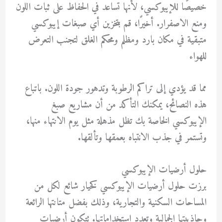
خصيصًا للإيبوكسي، لأنها تساعد في الحفاظ على ثبات اللون
ومنع الاصفرار. أخيرًا، قم بتخزين أي صبغات إيبوكسي
متبقية في مكان بارد ومظلم ومحكم الغلق لتجنب التعرض
للهواء
مما قد يؤدي إلى تراكم الرطوبة وتدهور جودة اللون. باتباع
هذه النصائح، يمكنك التأكد من أن مشاريع صبغ
الإيبوكسي الخاصة بك تظل مذهلة مثل يوم الانتهاء منها،
وتستمر في جذب الانتباه بعمقها وتألقها.
حلول أرضيات الإيبوكسي
برزت حلول أرضيات الإيبوكسي كخيار شائع لكل من
المساحات السكنية والتجارية، وذلك بفضل متانتها الرائعة
وجاذبيتها الجمالية وتعدد استخداماتها. تتكون أرضيات