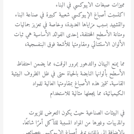
مميزات صبغات الايبوكسي في البناء
اكتسبت أصباغ الإيبوكسي شعبية كبيرة في صناعة البناء
والتشييد بسبب مزاياها العديدة، وخاصة في تعزيز جماليات
ومتانة الأسطح المختلفة. إحدى الفوائد الأساسية هي ثبات
الألوان الاستثنائي ومقاومتها للأشعة فوق البنفسجية،
مما يمنع البهتان والتدهور بمرور الوقت، مما يضمن احتفاظ
الأسطح بألوانها النابضة بالحياة حتى في ظل الظروف البيئية
القاسية. تتميز هذه الأصباغ بمقاومتها العالية للمواد
الكيميائية، مما يجعلها مثالية للاستخدام
في البيئات الصناعية حيث يكون التعرض للزيوت
والمذيبات وغيرها من المواد المسببة للتآكل أمرًا شائعًا.
بالإضافة إلى ذلك، توفر أصباغ الإيبوكسي خصائص