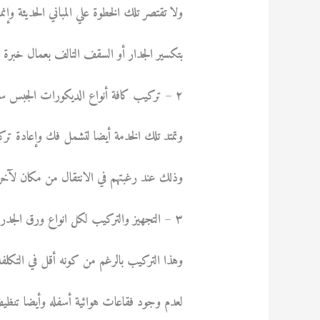
ولا تقتصر تلك الخطوة علي المباني الحديثة وإنما
بتكسير الجدار أو السقف التالف بعمال خبرة لت
٢ – تركيب كافة أنواع الديكورات الجبس سواء الخاصة بالجدران أو السقف باحترافية مع عدم إظهار الفواصل بينهم.
وتمتد تلك الخدمة أيضا لتشمل فك وإعادة ترك
وذلك عند رغبتهم في الانتقال من مكان لآخر إذ
٣ – التجهيز والتركيب لكل انواع ورق الجدران سواء العادي أو ثلاثي الابعاد بدقة لترتيب الرسومات بطريقة مميزة .
وهذا التركيب بالرغم من كونه أقل في التكلفة 
لعدم وجود فقاعات هوائية أسفله وأيضا تنظيف