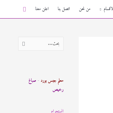
البحث
لاقسام
من نحن
اتصل بنا
اعلن معنا
ا
ل
ب
ح
ث
معلم جبس بورد
-
صباغ
ع
رخيص
ن
:
انستجرام