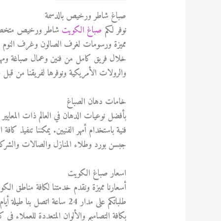
صباغ شاطر ورخيص بالدسمة
نوفر لكم
صباغ الكويت
شاطر ورخيص متخصص ن
مميزة ورسومات لغرف الصالون وغرف النوم وا
خلال فريق كامل من فنين وعمال صباغة ومهن
والرولات الأمريكية ونوفرها لفريقنا من قبل 
خامات دهان الصباغ
بأفضل نوعيات الدهان في العالم ذات المعايير 
فنية باستخدام أمهر الفنيين. يمكننا تنفيذ ك
جبسن بورد وطلاء المنازل والصالات والشركا
اسعار صباغ الكويت
أسعارنا مميزة ونقدم خدمتنا لكافة مناطق الكويت
طلباتكم على مدار 24 ساعة اتص
بكافة التصاميم والألوان المتعددة للعملاء في