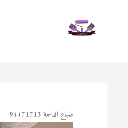
خطي
لى
لمحتوى
صباغ الدسمة 94471713