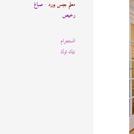
ث
معلم جبس بورد
-
صباغ
ع
رخيص
ن
:
انستجرام
تيك توك