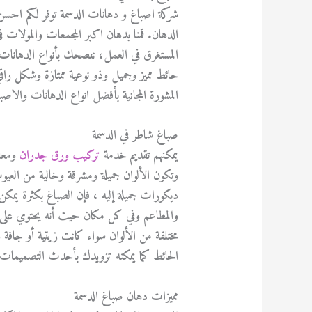
شركة اصباغ و دهانات الدسمة توفر لكم احسن ص
الدهان. قمنا بدهان اكبر المجمعات والمولات ف
المستغرق في العمل، ننصحك بأنواع الدهان
حائط مميز وجميل وذو نوعية ممتازة وشكل راق
المشورة المجانية بأفضل انواع الدهانات والاص
صباغ شاطر في الدسمة
يمكنهم تقديم خدمة
تركيب ورق جدران
ومعال
وتكون الألوان جميلة ومشرقة وخالية من الع
ديكورات جميلة إليه ، فإن الصباغ بكثرة يمك
والمطاعم وفي كل مكان حيث أنه يحتوي على
مختلفة من الألوان سواء كانت زيتية أو جا
الحائط كما يمكنه تزويدك بأحدث التصميمات و
مميزات دهان صباغ الدسمة