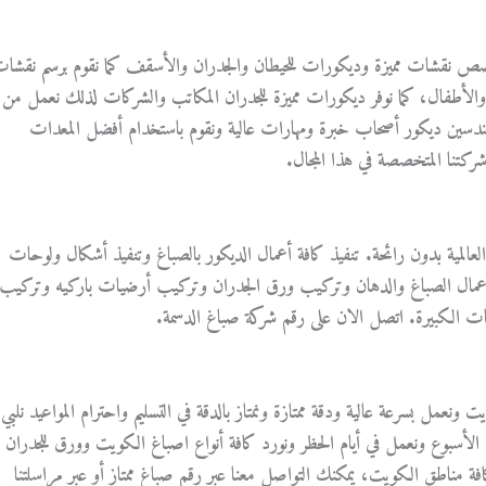
قشات مميزة وديكورات للحيطان والجدران والأسقف كما نقوم برسم نقشا
لأطفال، كما نوفر ديكورات مميزة للجدران المكاتب والشركات لذلك نعمل من
دسين ديكور أصحاب خبرة ومهارات عالية ونقوم باستخدام أفضل المعدات
شركتنا المتخصصة في هذا المجال.
العالمية بدون رائحة. تنفيذ كافة أعمال الديكور بالصباغ وتنفيذ أشكال ولوحات
افة اعمال الصباغ والدهان وتركيب ورق الجدران وتركيب أرضيات باركيه وتركيب
ت الكبيرة. اتصل الان على رقم شركة صباغ الدسمة.
 ونعمل بسرعة عالية ودقة ممتازة ونمتاز بالدقة في التسليم واحترام المواعيد نلبي
ل بنا طيلة أيام الأسبوع ونعمل في أيام الحظر ونورد كافة أنواع اصباغ الكويت وورق للجدران
 كافة مناطق الكويت، يمكنك التواصل معنا عبر رقم صباغ ممتاز أو عبر مراسلتنا