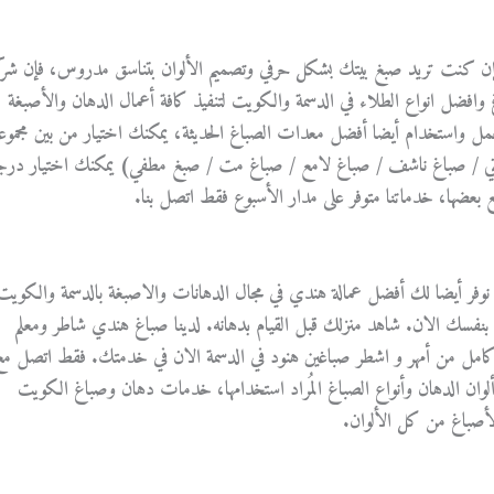
ة, إن كنت تريد صبغ بيتك بشكل حرفي وتصميم الألوان بتناسق مدروس، فإن شر
فضل انواع الطلاء في الدسمة والكويت لتنفيذ كافة أعمال الدهان والأصبغة
العمل واستخدام أيضا أفضل معدات الصباغ الحديثة، يمكنك اختيار من بين مجموع
زيتي / صباغ ناشف / صباغ لامع / صباغ مت / صبغ مطفي) يمكنك اختيار درج
 بعضها، خدماتنا متوفر على مدار الأسبوع فقط اتصل بنا.
 نوفر أيضا لك أفضل عمالة هندي في مجال الدهانات والاصبغة بالدسمة والكويت
بنفسك الان. شاهد منزلك قبل القيام بدهانه. لدينا صباغ هندي شاطر ومعلم
كامل من أمهر و اشطر صباغين هنود في الدسمة الان في خدمتك. فقط اتصل مع
لوان الدهان وأنواع الصباغ المُراد استخدامها، خدمات دهان وصباغ الكويت
الأصباغ من كل الألوان.