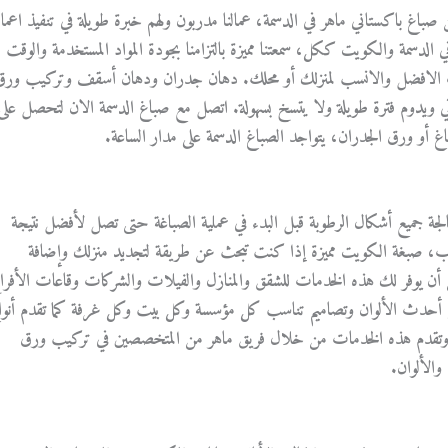
باغ باكستاني ماهر في الدسمة، عمالنا مدربون ولهم خبرة طويلة في تنفيذ اعما
ي الدسمة والكويت ككل، سمعتنا مميزة بالتزامنا بجودة المواد المستخدمة والوقت
ات الافضل والانسب لمنزلك أو محلك. دهان جدران ودهان أسقف وتركيب ورق
ي ويدوم فترة طويلة ولا يتسخ بسهولة. اتصل مع صباغ الدسمة الان لتحصل على
باغ أو ورق الجدران، يتواجد الصباغ الدسمة على مدار الساعة.
جة جميع أشكال الرطوبة قبل البدء في عملية الصباغة حتى تصل لأفضل نتيجة
يوب، صبغة الكويت مميزة إذا كنت تبحث عن طريقة لتجديد منزلك وإضافة
ن أن يوفر لك هذه الخدمات للشقق والمنازل والفيلات والشركات وقاعات الأفرا
 أحدث الألوان وتصاميم تناسب كل مؤسسة وكل بيت وكل غرفة كما تقدم أنوا
فة وتقدم هذه الخدمات من خلال فريق ماهر من المتخصصين في تركيب ورق
الألوان.