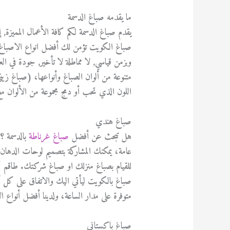
ما يقدمه صباغ الدسمة
يقدم صباغ الدسمة لكم كافة الأعمال المميز
صباغ الكويت تؤمن لك أفضل انواع الاصباغ وا
وبزمن قياسي, لا مماطلة لا تأخير, جودة في 
متنوعة من ألوان الصباغ وأنواعها، (صباغ 
اللون الذي تحب أو دمج مجموعة من الألوان مع
صباغ هندي
هل تبحث عن أفضل
صباغ غرناطة
بالدسمة ؟
عامة، يمكنك المشاركة بتصميم لوحات الدهان 
للقيام بصباغ منزلك او صباغ شركتك. طاقم 
صباغ بالكويت ليأتي اليك والاتفاق على كل أ
متوفرة على مدار الساعة، ولدينا أفضل أنواع 
صباغ باكستاني