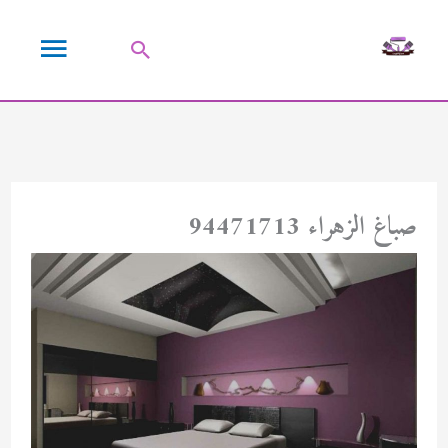
خطي
القائمة
لى
البحث
لمحتوى
الرئيسية
صباغ الزهراء 94471713