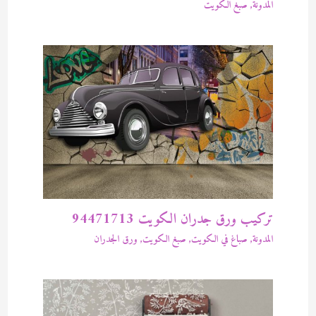
المدونة
,
صبغ الكويت
تركيب ورق جدران الكويت 94471713
المدونة
,
صباغ في الكويت
,
صبغ الكويت
,
ورق الجدران