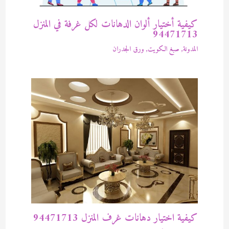
كيفية أختيار ألوان الدهانات لكل غرفة في المنزل
94471713
المدونة
,
صبغ الكويت
,
ورق الجدران
كيفية اختيار دهانات غرف المنزل 94471713