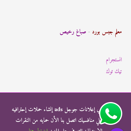
ب
ح
ث
معلم جبس بورد
-
صباغ رخيص
ع
ن
انستجرام
:
تيك توك
شركة الناجي إعلانات جوجل ads إنشاء حملات إحترافيه
وتفوق علي منافسيك اتصل بنا الأن حمايه من النقرات