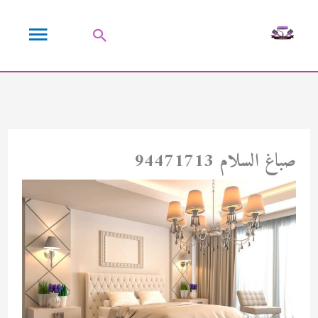
خطي
القائمة
لى
البحث
لمحتوى
الرئيسية
صباغ السلام 94471713