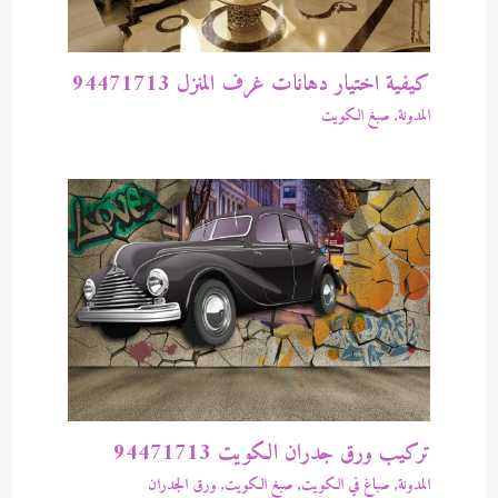
كيفية اختيار دهانات غرف المنزل 94471713
المدونة
,
صبغ الكويت
تركيب ورق جدران الكويت 94471713
المدونة
,
صباغ في الكويت
,
صبغ الكويت
,
ورق الجدران