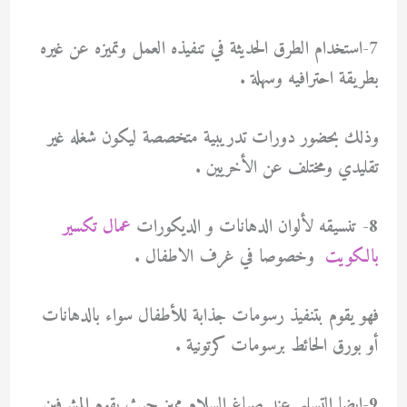
7-استخدام الطرق الحديثة في تنفيذه العمل وتميزه عن غيره
بطريقة احترافيه وسهلة .
وذلك بحضور دورات تدريبية متخصصة ليكون شغله غير
تقليدي ومختلف عن الأخريين .
8- تنسيقه لألوان الدهانات و الديكورات
عمال تكسير
بالكويت
وخصوصا في غرف الاطفال .
فهو يقوم بتنفيذ رسومات جذابة للأطفال سواء بالدهانات
أو بورق الحائط برسومات كرتونية .
9-ايضا التسليم عند صباغ السلام مميز حيث يقوم المشرفين