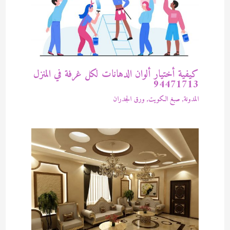
كيفية أختيار ألوان الدهانات لكل غرفة في المنزل
94471713
المدونة
,
صبغ الكويت
,
ورق الجدران