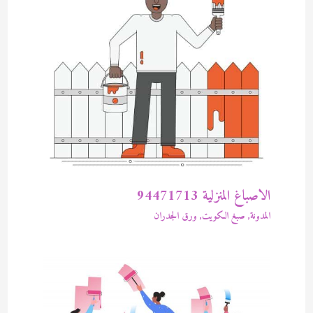
الاصباغ المنزلية 94471713
المدونة
,
صبغ الكويت
,
ورق الجدران