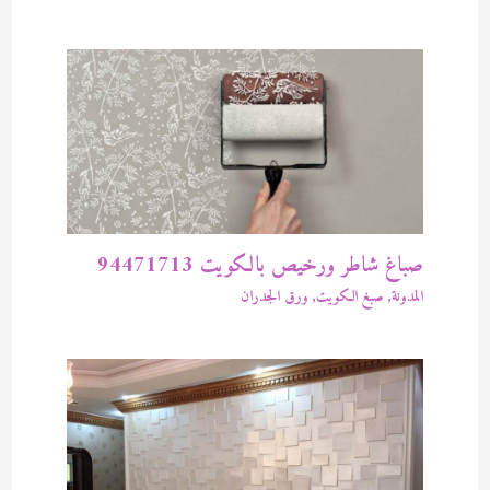
صباغ شاطر ورخيص بالكويت 94471713
المدونة
,
صبغ الكويت
,
ورق الجدران