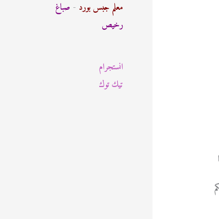
ث
معلم جبس بورد
-
صباغ
ع
رخيص
ن
:
انستجرام
تيك توك
م