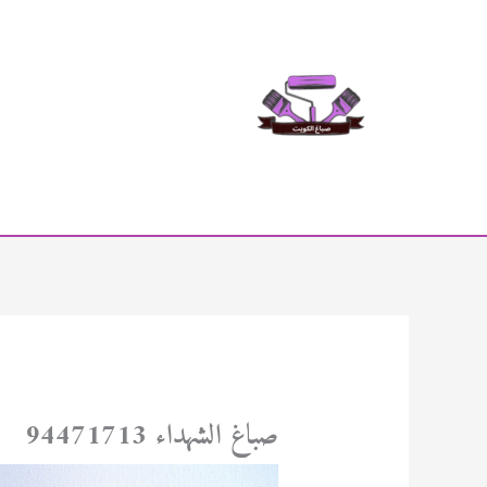
خطي
لى
لمحتوى
صباغ الشهداء 94471713