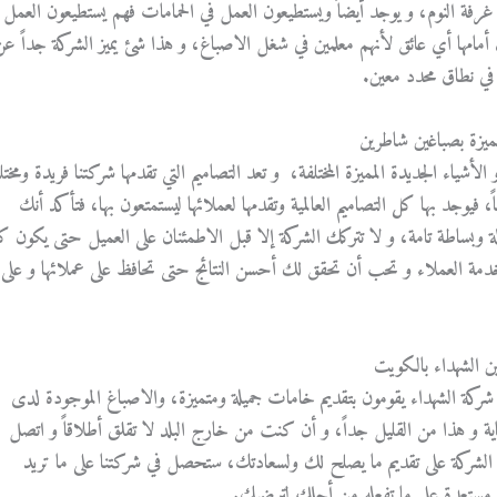
ي غرفة النوم، و يوجد أيضاً ويستطيعون العمل في الحمامات فهم يستطيعون العمل
أمامها أي عائق لأنهم معلمين في شغل الاصباغ، و هذا شئ يميز الشركة جداً عن
 في نطاق محدد معين.
مميزة بصباغين شاطرين
الأشياء الجديدة المميزة المختلفة، و تعد التصاميم التي تقدمها شركتنا فريدة ومختل
يوجد بها كل التصاميم العالمية وتقدمها لعملائها ليستمتعون بها، فتأكد أنك
ة وبساطة تامة، و لا تتركك الشركة إلا قبل الاطمئنان على العميل حتى يكون ك
مة العملاء و تحب أن تحقق لك أحسن النتائج حتى تحافظ على عملائها و على
 الشهداء بالكويت
 شركة الشهداء يقومون بتقديم خامات جميلة ومتميزة، والاصباغ الموجودة لدى
اية و هذا من القليل جداً، و أن كنت من خارج البلد لا تقلق أطلاقاً و اتصل
مل الشركة على تقديم ما يصلح لك ولسعادتك، ستحصل في شركتنا على ما تريد
ون مستعدة على ما تفعله من أجلك لترضيك.