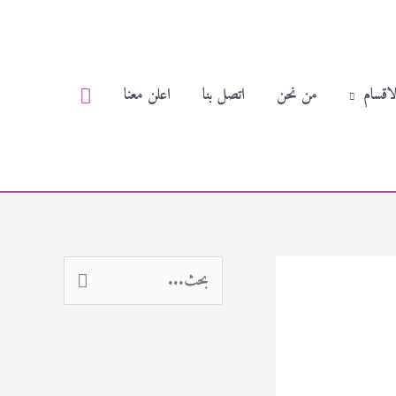
البحث
لاقسام
من نحن
اتصل بنا
اعلن معنا
ا
ل
ب
ح