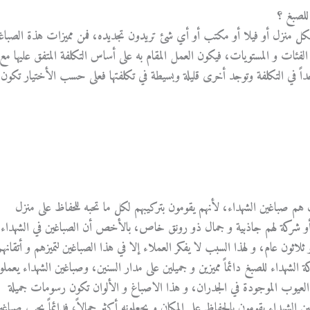
للصبغ ؟
لكل منزل أو فيلا أو مكتب أو أي شئ تريدون تجديده، فمن مميزات هذة الصباغ
لفئات و المستويات، فيكون العمل المقام به على أساس التكلفة المتفق عليها مع
 في التكلفة وتوجد أخرى قليلة وبسيطة في تكلفتها فعلى حسب الأختيار تكون
هم صباغين الشهداء، لأنهم يقومون بتركيبهم لكل ما تحبه للحفاظ على منزل
أو شركة لهم جاذبية و جمال ذو رونق خاص، بالأخص أن الصباغين في الشهداء
اثون عام، و لهذا السبب لا يفكر العملاء إلا في هذا الصباغين لتميزهم و أتقانهم
شهداء للصبغ دائماً مميزين و جميلين على مدار السنين، وصباغين الشهداء يعملو
العيوب الموجودة في الجدران، و هذا الاصباغ و الألوان تكون رسومات جميلة
 الشهداء يقومون بالحفاظ على المكان و يجعلونه أكثر جمالاً، فدائماً يحب صباغي