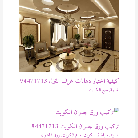
كيفية اختيار دهانات غرف المنزل 94471713
المدونة
,
صبغ الكويت
تركيب ورق جدران الكويت 94471713
المدونة
,
صباغ في الكويت
,
صبغ الكويت
,
ورق الجدران