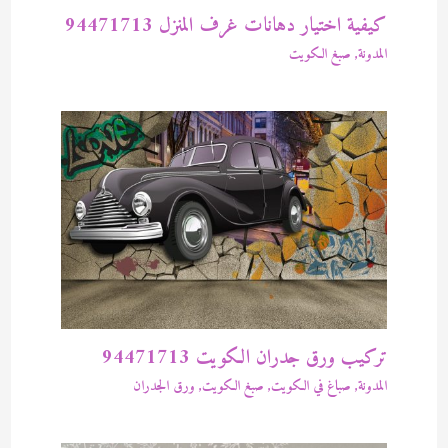
كيفية اختيار دهانات غرف المنزل 94471713
المدونة
,
صبغ الكويت
تركيب ورق جدران الكويت 94471713
المدونة
,
صباغ في الكويت
,
صبغ الكويت
,
ورق الجدران