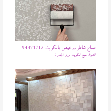
صباغ شاطر ورخيص بالكويت 94471713
المدونة
,
صبغ الكويت
,
ورق الجدران