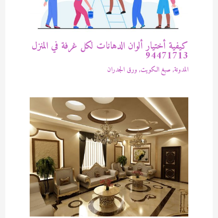
كيفية أختيار ألوان الدهانات لكل غرفة في المنزل
94471713
المدونة
,
صبغ الكويت
,
ورق الجدران