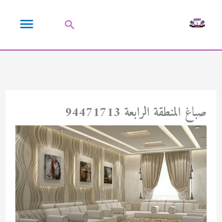
خطي
القائمة
لى
البحث
لمحتوى
الرئيسية
صباغ المنطقة الرابعة 94471713