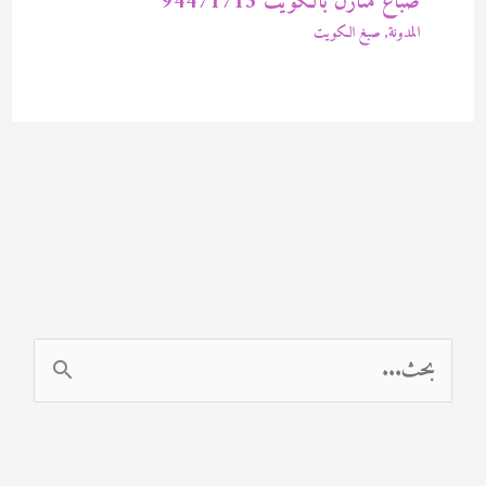
صباغ منازل بالكويت 94471713
المدونة
,
صبغ الكويت
ا
ل
ب