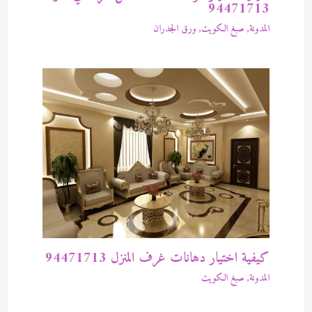
94471713
المدونة
,
صبغ الكويت
,
ورق الجدران
كيفية اختيار دهانات غرف المنزل 94471713
المدونة
,
صبغ الكويت