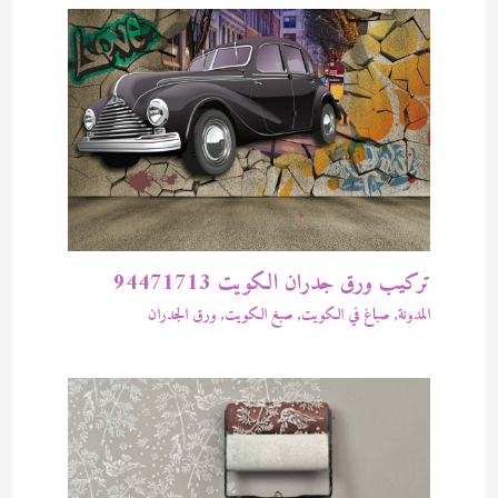
تركيب ورق جدران الكويت 94471713
المدونة
,
صباغ في الكويت
,
صبغ الكويت
,
ورق الجدران