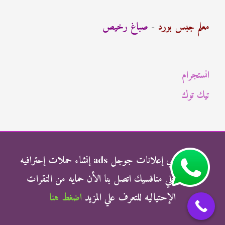
ح
ث
معلم جبس بورد
-
صباغ رخيص
ع
ن
انستجرام
:
تيك توك
شركة الناجي إعلانات جوجل ads إنشاء حملات إحترافيه
وتفوق علي منافسيك اتصل بنا الأن حمايه من النقرات
الإحتياليه للتعرف علي المزيد
اضغط هنا