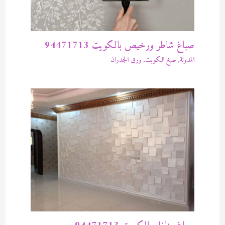
صباغ شاطر ورخيص بالكويت 94471713
المدونة
,
صبغ الكويت
,
ورق الجدران