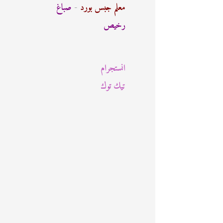
ث
معلم جبس بورد
-
صباغ
ع
رخيص
ن
:
انستجرام
تيك توك