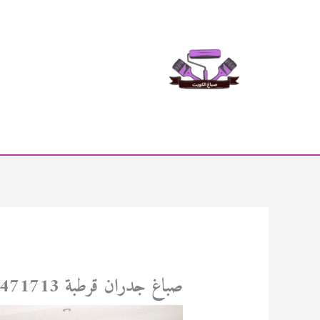
خطي
لى
لمحتوى
صباغ جدران قرطبة 94471713