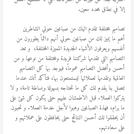
إلا في نطاق محدد معين.
تصاميم مختلفة تقدم اليك من صباغين حولي الشاطرين
أهم ما يميز لك من صباغين حولي أنهم دائماً يطورون من
أنفسهم ويعرفون الأشياء الجديدة المميزة المختلفة، و تعد
التصاميم التي تقدمها شركتنا فريدة ومختلفة من نوعها و من
أحسن وأفضل التصاميم عموماً، فيوجد بها كل التصاميم
العالمية وتقدمها لعملائها ليستمتعون بها، فتأكد أنك عندما
تتصل بنا يقدم لك كل ما تحتاجه بسهولة وبساطة تامة، و لا
يتركوا العملاء قبل الاطمئنان عليهم حتى يكون كل شئ على
ما يرام، فهذة الصباغين وهبوا لأجل خدمة العملاء و تحبون
أن يحققوا لك أحسن النتائج حتى يحافظون على عملائهم و
على سعادتهم.