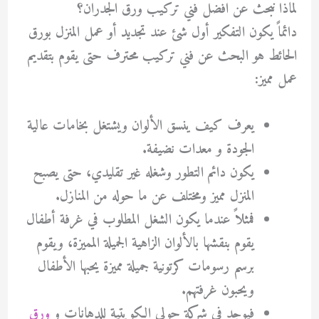
لماذا نبحث عن افضل فني تركيب ورق الجدران؟
دائماً يكون التفكير أول شئ عند تجديد أو عمل المنزل بورق
الحائط هو البحث عن فني تركيب محترف حتى يقوم بتقديم
عمل مميز:
يعرف كيف ينسق الألوان ويشتغل بخامات عالية
الجودة و معدات نضيفة.
يكون دائم التطور وشغله غير تقليدي، حتى يصبح
المنزل مميز ومختلف عن ما حوله من المنازل.
فمثلاً عندما يكون الشغل المطلوب في غرفة أطفال
يقوم بنقشها بالألوان الزاهية الجميلة المميزة، ويقوم
برسم رسومات كرتونية جميلة مميزة يحبها الأطفال
ويحبون غرفتهم.
فيوجد في شركة حولي الكويتية للدهانات و
ورق