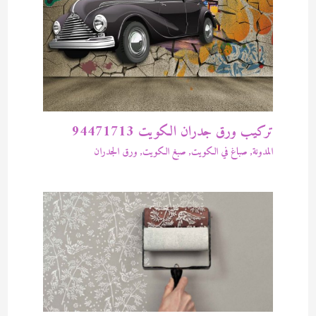
تركيب ورق جدران الكويت 94471713
المدونة
,
صباغ في الكويت
,
صبغ الكويت
,
ورق الجدران