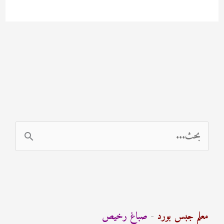
ا
ل
ب
ح
ث
معلم جبس بورد
-
صباغ رخيص