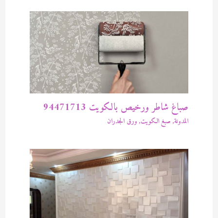
صباغ شاطر ورخيص بالكويت 94471713
المدونة
,
صبغ الكويت
,
ورق الجدران