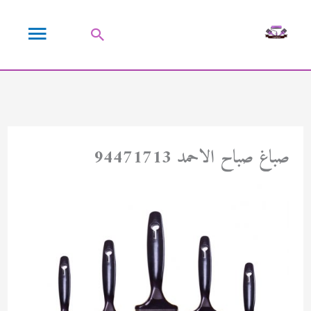
خطي
القائمة
لى
البحث
لمحتوى
الرئيسية
صباغ صباح الاحمد 94471713