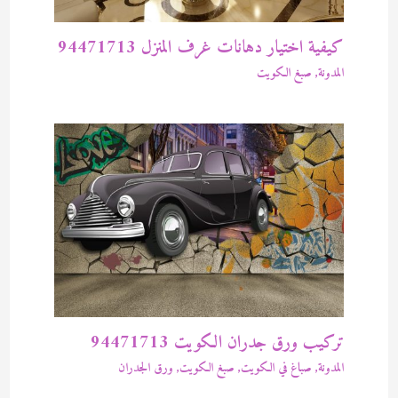
كيفية اختيار دهانات غرف المنزل 94471713
المدونة
,
صبغ الكويت
تركيب ورق جدران الكويت 94471713
المدونة
,
صباغ في الكويت
,
صبغ الكويت
,
ورق الجدران