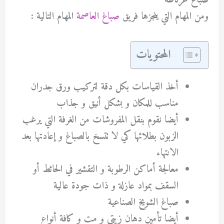
صباغ غرناطة
ومن المهام التي ينجزها فريق
صباغ العاصمة
المهام التالية :
المحتويات
أخذ القياسات بكل دقة لتركيب ورق جدران
مناسب للمكان و بشكل أنيق و جذاب
أيضا نقوم بنقل المفروشات من الغرفة التي يرغب
الزبون بطلائها كي لا تتسخ بالصباغ و إعادتها بعد
الانتهاء
معالجة أماكن الرطوبة و التقشير في الحائط أو
السقف بمواد عازلة و ذات جودة عالية
صباغ الشويخ الصناعية
أيضا تأمين دهان زيتي و مت و كافة أنواع