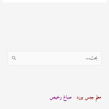
ا
ل
ب
ح
ث
معلم جبس بورد
-
صباغ رخيص
ع