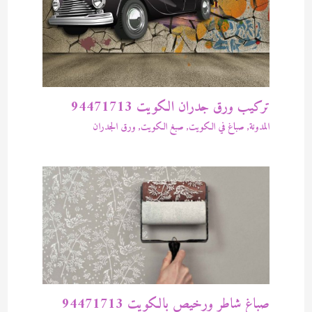
تركيب ورق جدران الكويت 94471713
المدونة
,
صباغ في الكويت
,
صبغ الكويت
,
ورق الجدران
صباغ شاطر ورخيص بالكويت 94471713