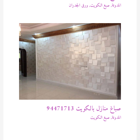
المدونة
,
صبغ الكويت
,
ورق الجدران
صباغ منازل بالكويت 94471713
المدونة
,
صبغ الكويت