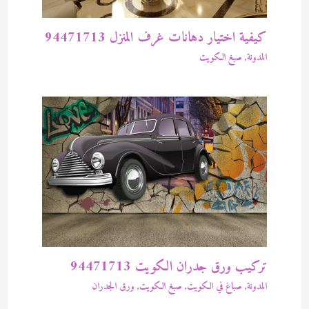
كيفية اختيار دهانات غرف المنزل 94471713
المدونة
,
صبغ الكويت
تركيب ورق جدران الكويت 94471713
المدونة
,
صباغ في الكويت
,
صبغ الكويت
,
ورق الجدران