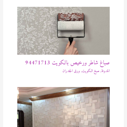
صباغ شاطر ورخيص بالكويت 94471713
المدونة
,
صبغ الكويت
,
ورق الجدران