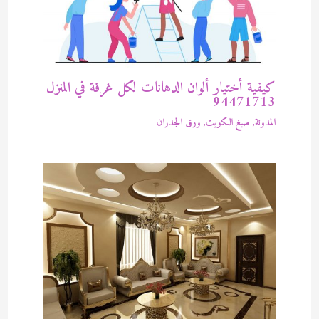
كيفية أختيار ألوان الدهانات لكل غرفة في المنزل
94471713
المدونة
,
صبغ الكويت
,
ورق الجدران