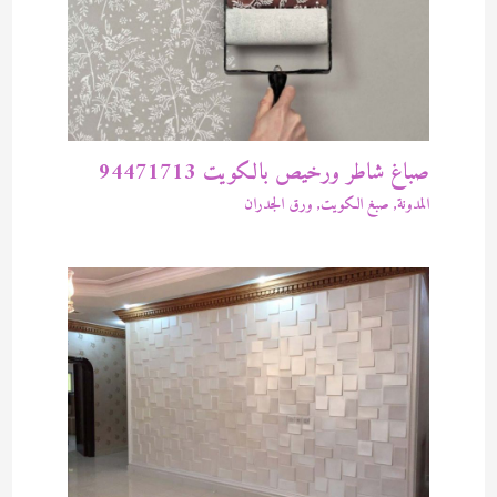
صباغ شاطر ورخيص بالكويت 94471713
المدونة
,
صبغ الكويت
,
ورق الجدران