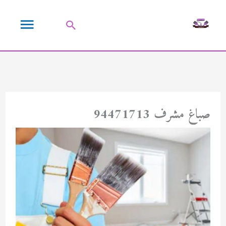
خطي
القائمة
لى
البحث
لمحتوى
الرئيسية
صباغ مشرف 94471713