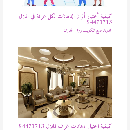
كيفية أختيار ألوان الدهانات لكل غرفة في المنزل
94471713
المدونة
,
صبغ الكويت
,
ورق الجدران
كيفية اختيار دهانات غرف المنزل 94471713