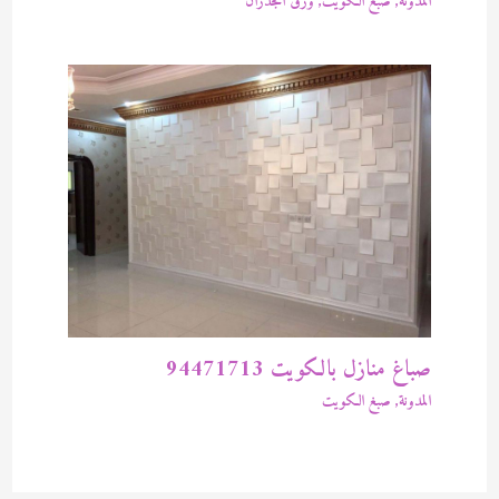
المدونة
,
صبغ الكويت
,
ورق الجدران
صباغ منازل بالكويت 94471713
المدونة
,
صبغ الكويت