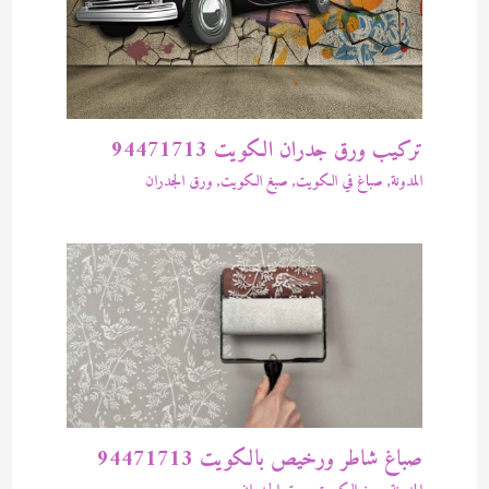
تركيب ورق جدران الكويت 94471713
المدونة
,
صباغ في الكويت
,
صبغ الكويت
,
ورق الجدران
صباغ شاطر ورخيص بالكويت 94471713