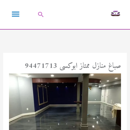
خطي
القائمة
لى
البحث
لمحتوى
الرئيسية
صباغ منازل ممتاز ابوكسى 94471713