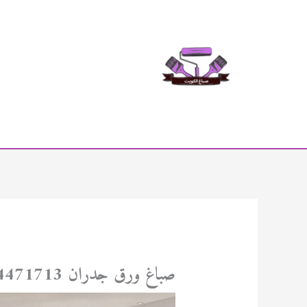
خطي
لى
لمحتوى
صباغ ورق جدران 94471713