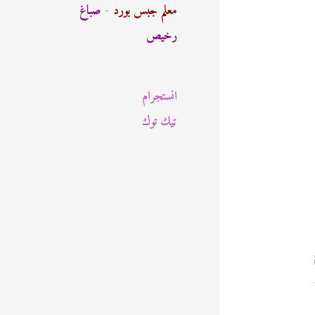
ث
معلم جبس بورد
-
صباغ
ع
رخيص
ن
:
انستجرام
تيك توك