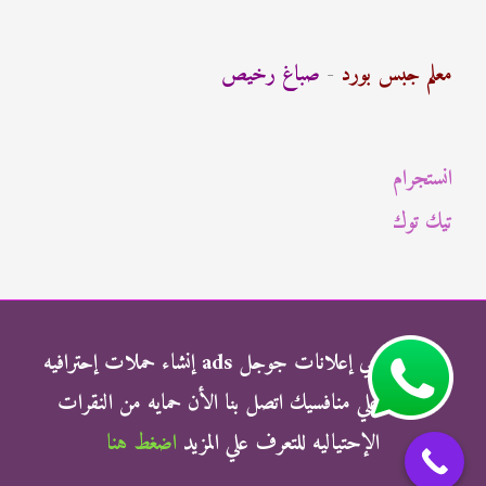
ح
ث
معلم جبس بورد
-
صباغ رخيص
ع
ن
انستجرام
:
تيك توك
شركة الناجي إعلانات جوجل ads إنشاء حملات إحترافيه
وتفوق علي منافسيك اتصل بنا الأن حمايه من النقرات
الإحتياليه للتعرف علي المزيد
اضغط هنا