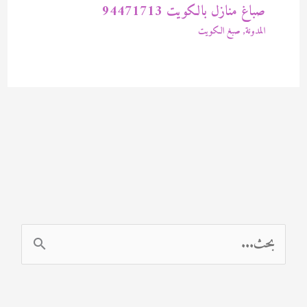
صباغ منازل بالكويت 94471713
المدونة
,
صبغ الكويت
ا
ل
ب