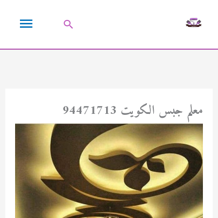
خطي
القائمة
لى
البحث
لمحتوى
الرئيسية
معلم جبس الكويت 94471713