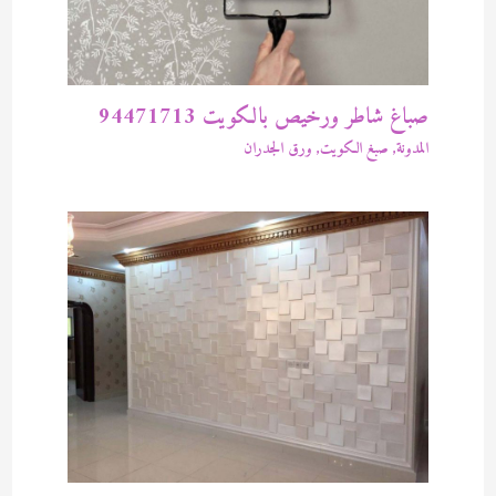
صباغ شاطر ورخيص بالكويت 94471713
المدونة
,
صبغ الكويت
,
ورق الجدران