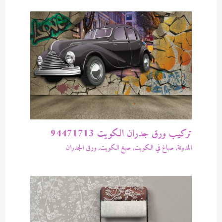
تركيب ورق جدران الكويت 94471713
المدونة
,
صباغ في الكويت
,
صبغ الكويت
,
ورق الجدران