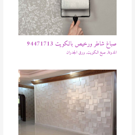
صباغ شاطر ورخيص بالكويت 94471713
المدونة
,
صبغ الكويت
,
ورق الجدران