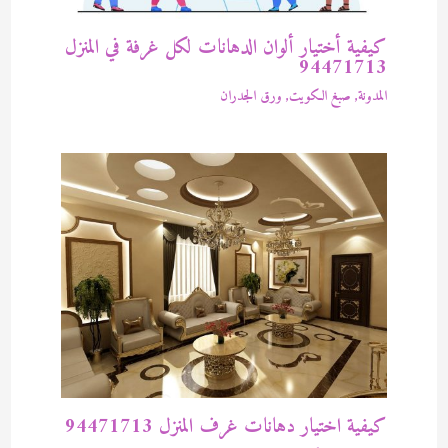
كيفية أختيار ألوان الدهانات لكل غرفة في المنزل
94471713
المدونة
,
صبغ الكويت
,
ورق الجدران
كيفية اختيار دهانات غرف المنزل 94471713