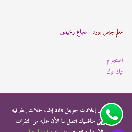
ب
ح
ث
معلم جبس بورد
-
صباغ رخيص
ع
ن
انستجرام
:
تيك توك
شركة الناجي إعلانات جوجل ads إنشاء حملات إحترافيه
وتفوق علي منافسيك اتصل بنا الأن حمايه من النقرات