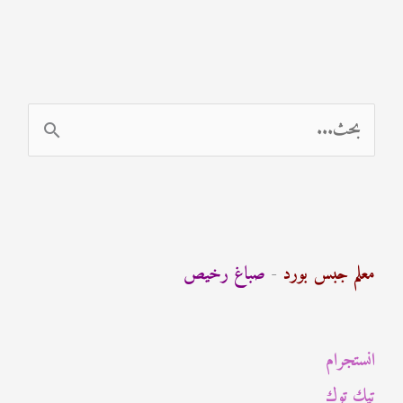
ا
ل
ب
ح
ث
معلم جبس بورد
-
صباغ رخيص
ع
ن
انستجرام
:
تيك توك