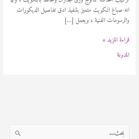
تركيب احدث كتالوج ورق جدران وحائط بالكويت ، وكما
انه صباغ الكويت متميز بتنفيذ ادق تفاصيل الديكورات
والرسومات الفنية ، ويعمل […]
صباغ
قراءة المزيد »
المهبولة
المدونة
94471713
ا