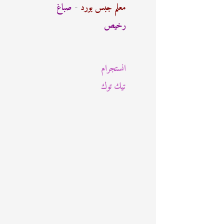
ث
معلم جبس بورد
-
صباغ
ع
رخيص
ن
:
انستجرام
تيك توك