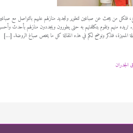
، فلكل من يبحث عن صباغين لتطوير وتجديد منازلهم عليهم بالتواصل مع صباغي
يء تريده منهم وتقوم بتكلفتهم به حتى يطورون ويجددون منازلهم بأحدث وأحس
لة المميزة، فنذكر ونوضح لكم في هذه المقالة كل ما يخص صباغ الروضة. […]
 الجدران