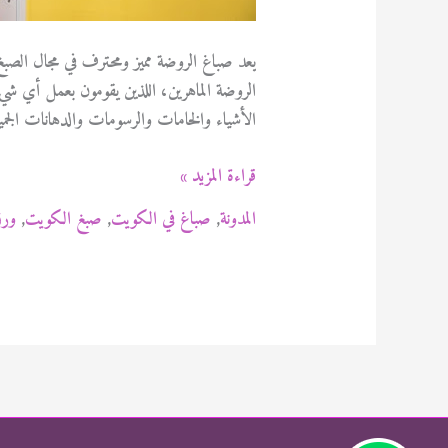
يعد صباغ الروضة مميز ومحترف في مجال الصبغ
الروضة الماهرين، اللذين يقومون بعمل أي ش
الأشياء والخامات والرسومات والدهانات الجمي
صباغ
قراءة المزيد »
الروضة
المدونة
,
صباغ في الكويت
,
صبغ الكويت
,
ورق
94471713