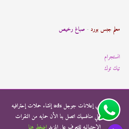
ب
ح
ث
معلم جبس بورد
-
صباغ رخيص
ع
ن
انستجرام
:
تيك توك
شركة الناجي إعلانات جوجل ads إنشاء حملات إحترافيه
وتفوق علي منافسيك اتصل بنا الأن حمايه من النقرات
الإحتياليه للتعرف علي المزيد
اضغط هنا