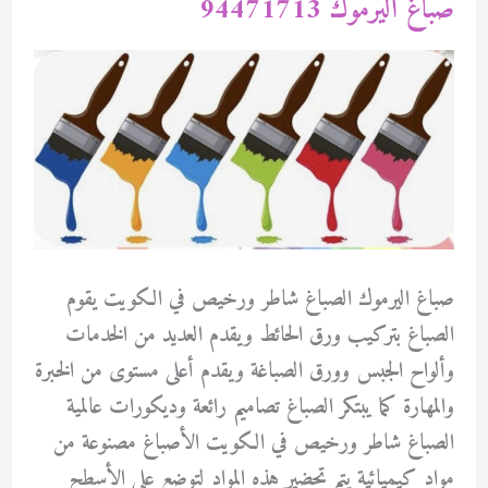
صباغ اليرموك 94471713
صباغ اليرموك الصباغ شاطر ورخيص في الكويت يقوم
الصباغ بتركيب ورق الحائط ويقدم العديد من الخدمات
وألواح الجبس وورق الصباغة ويقدم أعلى مستوى من الخبرة
والمهارة كما يبتكر الصباغ تصاميم رائعة وديكورات عالمية
الصباغ شاطر ورخيص في الكويت الأصباغ مصنوعة من
مواد كيميائية يتم تحضير هذه المواد لتوضع على الأسطح