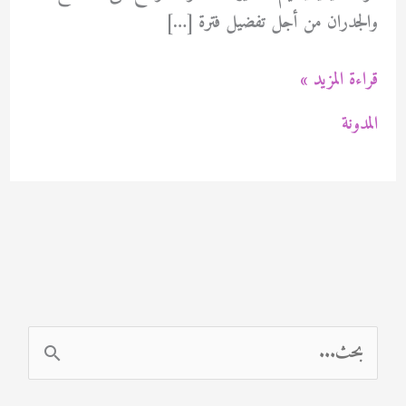
والجدران من أجل تفضيل فترة […]
صباغ
قراءة المزيد »
اليرموك
المدونة
94471713
ا
ل