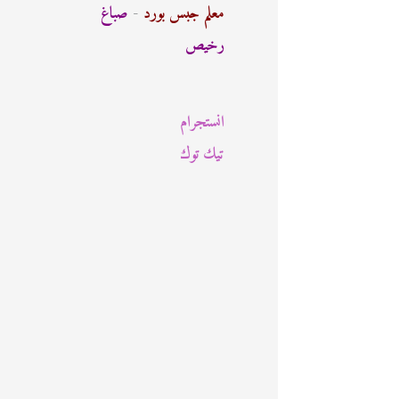
ث
معلم جبس بورد
-
صباغ
ع
رخيص
ن
:
انستجرام
تيك توك