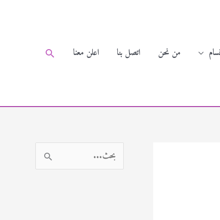
سام
من نحن
اتصل بنا
اعلن معنا
البحث
ا
ل
ب
ح