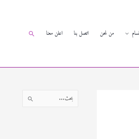
سام
من نحن
اتصل بنا
اعلن معنا
البحث
ا
ل
ب
ح