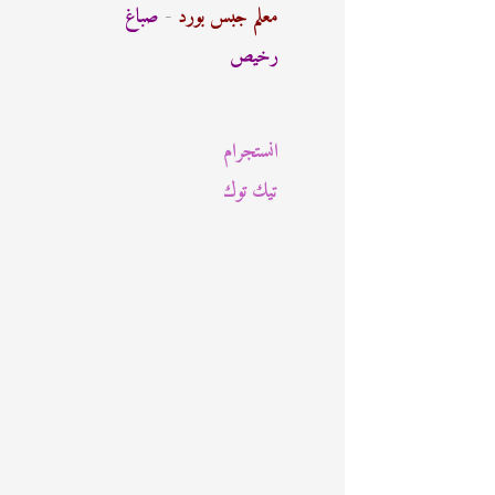
ث
معلم جبس بورد
-
صباغ
ع
رخيص
ن
:
انستجرام
تيك توك