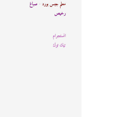
ث
معلم جبس بورد
-
صباغ
ع
رخيص
ن
:
انستجرام
تيك توك