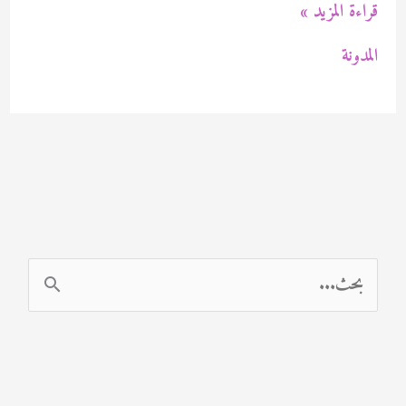
صباغ
قراءة المزيد »
ابوكسى
المدونة
اشبيلية
بالكويت
94471713
ا
ل
ب
ح