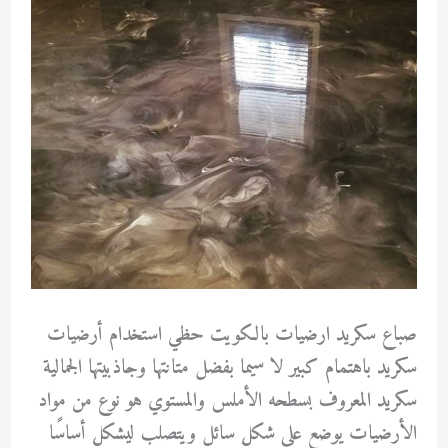
صباع سكريد ارضيات بالكويت حظي استخدام أرضيات
سكريد باهتمام كبير لا سيما بفضل متانتها وجاذبيتها الجمالية
سكريد المعروف بسطحه الأملس والمستوي هو نوع من مواد
الأرضيات يوضع على شكل سائل ويتصلب ليشكل أساسًا