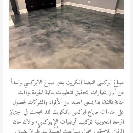
صباغ ابوكسى النهضة الكويت يعتبر صباغ الابوكسي واحداً
من أبرز الخيارات لتحقيق تشطيبات عالية الجودة وذات
متانة فائقة، لذا يسعى العديد من الأفراد والشركات للحصول
على خدمات صباغ ابوكسى بالكويت لقد نجحت في اجتياز
الرحلة التحويلية لتركيب أرضيات الإيبوكسي، والآن حان
الوقت للاستمتاع بجمال مساحتك المُحسّنة حديثًا. لا يضيف