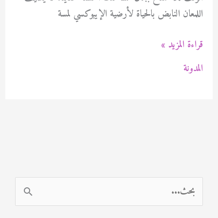
اللمعان النابض بالحياة لأرضية الإيبوكسي لمسة
صباغ
قراءة المزيد »
ابوكسى
المدونة
النهضة
الكويت
94471713
ا
ل