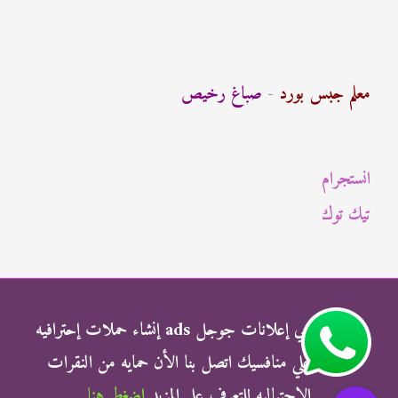
ب
ح
ث
معلم جبس بورد
-
صباغ رخيص
ع
ن
انستجرام
:
تيك توك
شركة الناجي إعلانات جوجل ads إنشاء حملات إحترافيه
وتفوق علي منافسيك اتصل بنا الأن حمايه من النقرات
الإحتياليه للتعرف علي المزيد
اضغط هنا