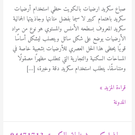
صباع سكريد ارضيات بالكويت حظي استخدام أرضيات
سكريد باهتمام كبير لا سيما بفضل متانتها وجاذبيتها الجمالية
سكريد المعروف بسطحه الأملس والمستوي هو نوع من مواد
الأرضيات يوضع على شكل سائل ويتصلب ليشكل أساسًا
قويًا يحظى هذا الحل العصري للأرضيات بشعبية خاصة في
المساحات السكنية والتجارية التي تتطلب مظهرًا مصقولًا
ومتناسقًا. يتطلب استخدام سكريد دقة وخبرة، […]
صباع
قراءة المزيد »
سكريد
المدونة
ارضيات
بالكويت
94471713