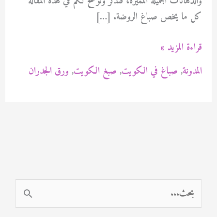
والدهانات الجميلة المميزة، فنذكر ونوضح لكم في هذه المقالة
كل ما يخص صباغ الروضة. […]
صباغ
قراءة المزيد »
الروضة
المدونة
,
صباغ في الكويت
,
صبغ الكويت
,
ورق الجدران
94471713
ا
ل