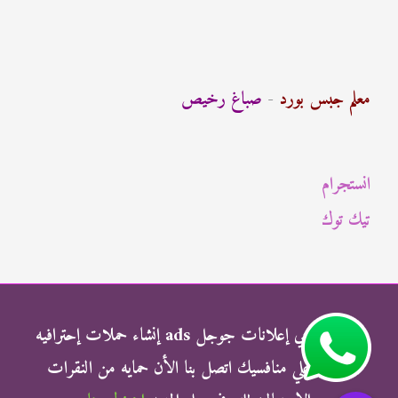
ب
ح
ث
معلم جبس بورد
-
صباغ رخيص
ع
ن
انستجرام
:
تيك توك
شركة الناجي إعلانات جوجل ads إنشاء حملات إحترافيه
وتفوق علي منافسيك اتصل بنا الأن حمايه من النقرات