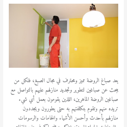
يعد صباغ الروضة مميز ومحترف في مجال الصبغ، فلكل من
يبحث عن صباغين لتطوير وتجديد منازلهم عليهم بالتواصل مع
صباغين الروضة الماهرين، اللذين يقومون بعمل أي شيء
تريده منهم وتقوم بتكلفتهم به حتى يطورون ويجددون
منازلهم بأحدث وأحسن الأشياء والخامات والرسومات