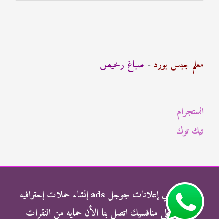
ل
ب
ح
ث
معلم جبس بورد
-
صباغ رخيص
ع
ن
انستجرام
:
تيك توك
شركة الناجي إعلانات جوجل ads إنشاء حملات إحترافيه
وتفوق علي منافسيك اتصل بنا الأن حمايه من النقرات