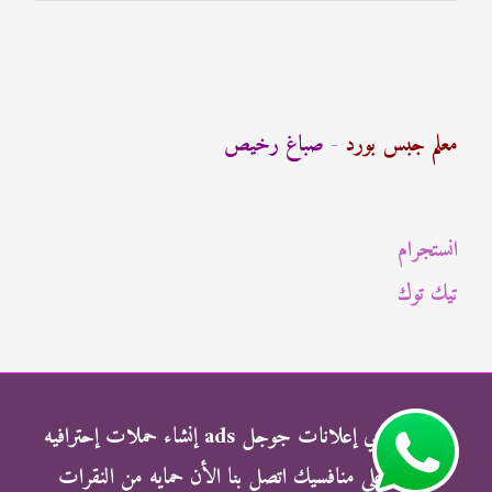
ل
ب
ح
ث
معلم جبس بورد
-
صباغ رخيص
ع
ن
انستجرام
:
تيك توك
شركة الناجي إعلانات جوجل ads إنشاء حملات إحترافيه
وتفوق علي منافسيك اتصل بنا الأن حمايه من النقرات