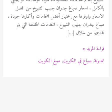
الشيوخ يقدم خدمات التشطيبات سواء للوحدات أو للمبني
بالكامل . اسعار صباغ جدران جليب الشيوخ من افضل
الاسعار واوفرها مع إختيار أفضل الخامات وأكثرها جودة .
صباغ جدران جليب الشيوخ : الخدمات المختلفة التي يتم
تقديمها من خلال […]
صباغ
قراءة المزيد »
جدران
المدونة
,
صباغ في الكويت
,
صبغ الكويت
جليب
الشيوخ
94471713