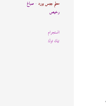
ث
معلم جبس بورد
-
صباغ
ع
رخيص
ن
:
انستجرام
تيك توك