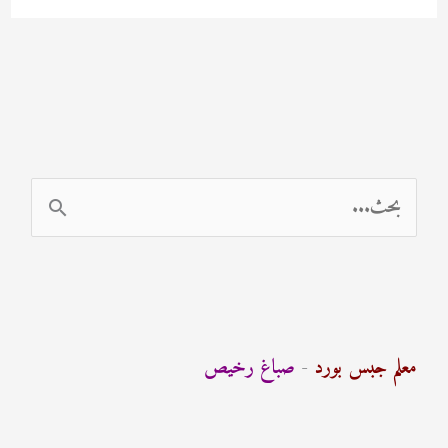
94471713
ا
ل
ب
ح
ث
معلم جبس بورد
-
صباغ رخيص
ع
ن