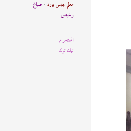
ث
معلم جبس بورد
-
صباغ
ع
رخيص
ن
:
انستجرام
تيك توك