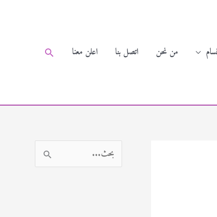
سام
من نحن
اتصل بنا
اعلن معنا
البحث
ا
ل
ب
ح