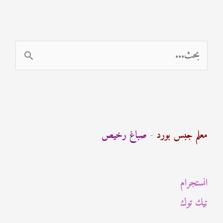
ا
ل
ب
ح
ث
معلم جبس بورد
-
صباغ رخيص
ع
ن
انستجرام
:
تيك توك