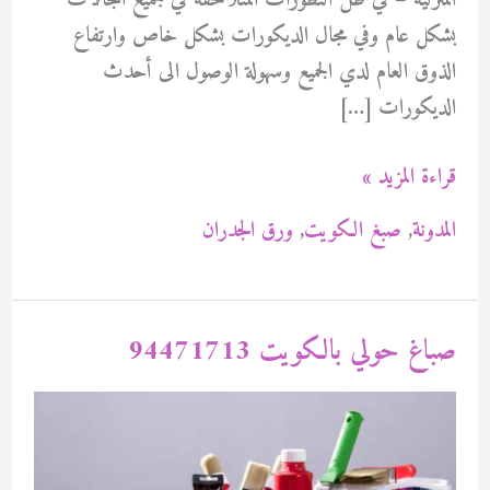
المنزلية – في ظل التطورات المتلاحقة في جميع المجالات
بشكل عام وفي مجال الديكورات بشكل خاص وارتفاع
الذوق العام لدي الجميع وسهولة الوصول الى أحدث
الديكورات […]
صباغ
قراءة المزيد »
حولي
المدونة
,
صبغ الكويت
,
ورق الجدران
94471713
صباغ حولي بالكويت 94471713