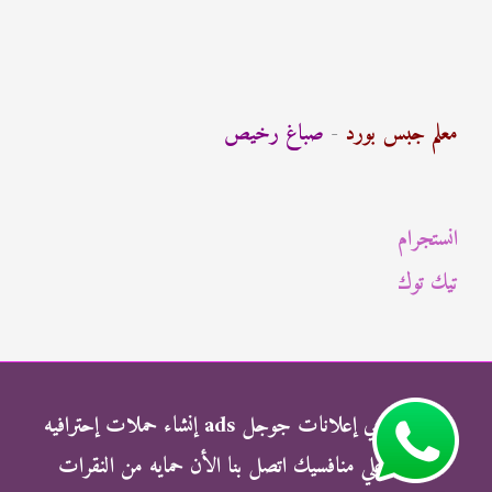
ب
ح
ث
معلم جبس بورد
-
صباغ رخيص
ع
ن
انستجرام
:
تيك توك
شركة الناجي إعلانات جوجل ads إنشاء حملات إحترافيه
وتفوق علي منافسيك اتصل بنا الأن حمايه من النقرات