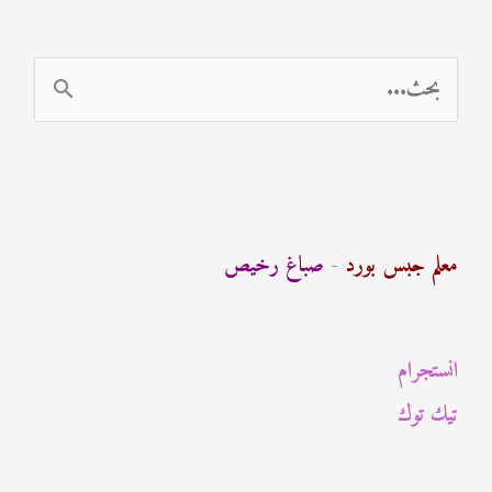
ا
ل
ب
ح
ث
معلم جبس بورد
-
صباغ رخيص
ع
ن
انستجرام
:
تيك توك