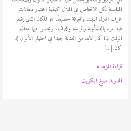
الي التركيز والتفكير بشكل جيد لاختيار الالوان والدهانات
المناسبة لكل الاشخاص في المنزل كيفية اختيار دهانات
غرف المنزل البيت والغرفة خصيصًا هو المكان الذي يشعر
فيه المرء بالطمأنينة والراحة والدفء ويجلس فيها معظم
الوقت لذا كان لابد من العناية جيدا في اختيار الألوان لذا
كان […]
كيفية
قراءة المزيد »
اختيار
المدونة
,
صبغ الكويت
دهانات
غرف
المنزل
94471713