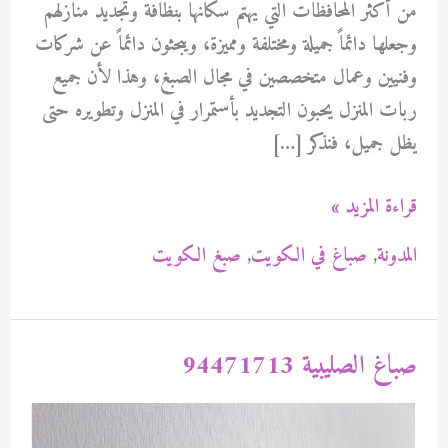
من أكثر المحافظات التي يهتم سكانها بنظافة وتجديد منازلهم
وجعلها دائماً جميلة ومختلفة ومميزة، ويبحثون دائماً عن شركات
وفنيين وعمال متخصصين في مجال الصبغ، وهذا لأن جميع
ربات المنزل يحبون التجديد بأستمرار في المنزل وتطويره حتى
يظل جميل، فنذكر […]
صباغ
قراءة المزيد »
المرقاب
المدونة
,
صباغ في الكويت
,
صبغ الكويت
94471713
صباغ الصليبية 94471713