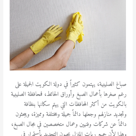
صباغ الصليبية، يهتمون كثيراً في دولة الكويت الجميلة على
رغم صغرها بأعمال الصبغ وأوراق الحائط، فمحافظة الصليبية
بالكويت من أكثر المحافظات التي يهتم سكانها بنظافة
وتجديد منازلهم وجعلها دائماً جميلة ومختلفة ومميزة، ويبحثون
دائماً عن شركات وفنيين وعمال متخصصين في مجال الصبغ،
وهذا لأن جميع ربات المنزل يحبون التجديد بأستمرار في